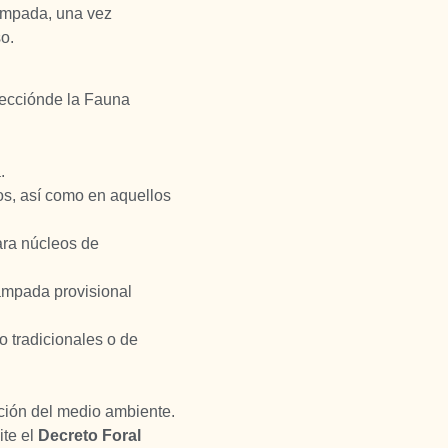
campada, una vez
o.
tecciónde la Fauna
.
os, así como en aquellos
ara núcleos de
ampada provisional
 o tradicionales o de
ción del medio ambiente.
ite el
Decreto Foral