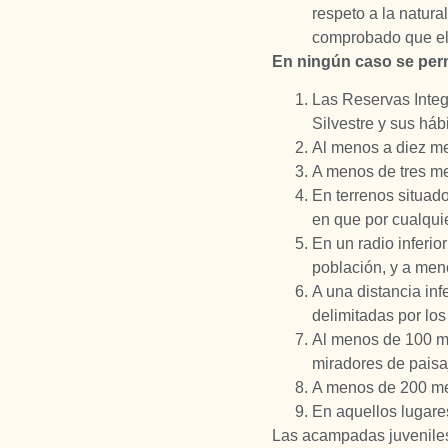
respeto a la natur
comprobado que el
En ningún caso se perm
Las Reservas Integ
Silvestre y sus hábi
Al menos a diez met
A menos de tres me
En terrenos situad
en que por cualquie
En un radio inferi
población, y a men
A una distancia in
delimitadas por lo
Al menos de 100 met
miradores de paisa
A menos de 200 met
En aquellos lugare
Las acampadas juveniles