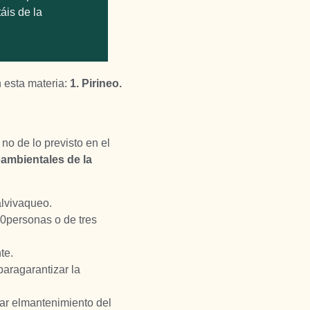
áis de la
n esta materia:
1. Pirineo.
no de lo previsto en el
oambientales de la
alvivaqueo.
10personas o de tres
te.
paragarantizar la
rar elmantenimiento del