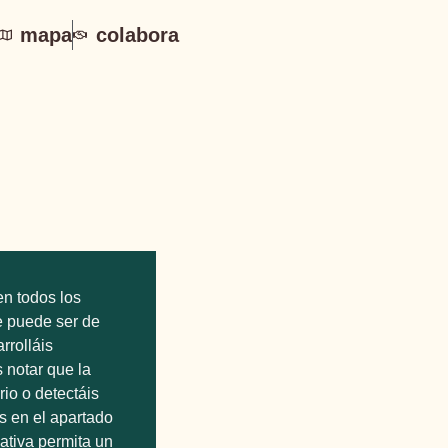
mapa
colabora
n todos los
e puede ser de
rrolláis
 notar que la
rio o detectáis
is en el apartado
ativa permita un