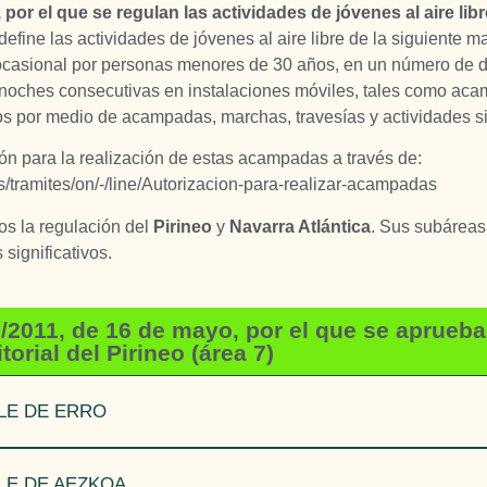
 por el que se regulan las actividades de jóvenes al aire li
 define las actividades de jóvenes al aire libre de la siguiente m
 ocasional por personas menores de 30 años, en un número de di
 noches consecutivas en instalaciones móviles, tales como a
os por medio de acampadas, marchas, travesías y actividades si
ción para la realización de estas acampadas a través de:
s/tramites/on/-/line/Autorizacion-para-realizar-acampadas
os la regulación del
Pirineo
y
Navarra Atlántica
. Sus subáreas
significativos.
/2011, de 16 de mayo, por el que se aprueba
orial del Pirineo (área 7)
ALLE DE ERRO
ALLE DE AEZKOA