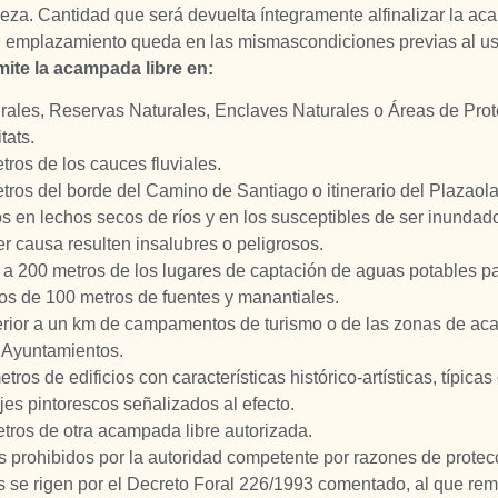
aleza. Cantidad que será devuelta íntegramente alfinalizar la a
 emplazamiento queda en las mismascondiciones previas al us
ite la acampada libre en:
rales, Reservas Naturales, Enclaves Naturales o Áreas de Pro
tats.
ros de los cauces fluviales.
tros del borde del Camino de Santiago o itinerario del Plazaola
os en lechos secos de ríos y en los susceptibles de ser inundad
r causa resulten insalubres o peligrosos.
or a 200 metros de los lugares de captación de aguas potables p
os de 100 metros de fuentes y manantiales.
ferior a un km de campamentos de turismo o de las zonas de ac
s Ayuntamientos.
ros de edificios con características histórico-artísticas, típicas
jes pintorescos señalizados al efecto.
ros de otra acampada libre autorizada.
s prohibidos por la autoridad competente por razones de protec
 se rigen por el Decreto Foral 226/1993 comentado, al que rem