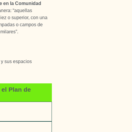
bre en la Comunidad
anera: “aquellas
ez o superior, con una
campadas o campos de
milares”.
 y sus espacios
 el Plan de