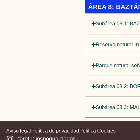
ÁREA 8: BAZTÁ
Subárea 08.1: BA
Reserva natural Ir
Parque natural señ
Subárea 08.2: BO
Subárea 08.3: M
Aviso legal
Política de privacidad
Política Cookies
@refugiosnoguardados