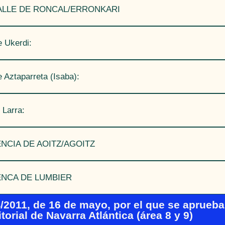
VALLE DE RONCAL/ERRONKARI
e Ukerdi:
e Aztaparreta (Isaba):
 Larra:
UENCIA DE AOITZ/AGOITZ
UENCA DE LUMBIER
/2011, de 16 de mayo, por el que se aprueba
torial de Navarra Atlántica (área 8 y 9)