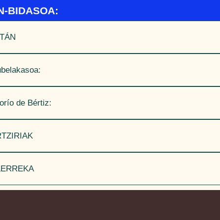
N-BIDASOA:
ZTÁN
ubelakasoa:
orío de Bértiz:
RTZIRIAK
ALERREKA