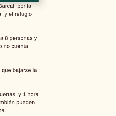
rcal, por la
 y el refugio
ra 8 personas y
o no cuenta
 que bajarse la
uertas, y 1 hora
también pueden
na.