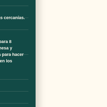
s cercanías.
para 8
mesa y
a para hacer
en los