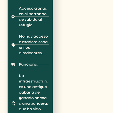
Acceso a agua
en el barranco
de subida al
refugio.
No hay acceso
a madera seca
en los
alrededores.
Funciona.
La
infraestructura
es una antigua
cabaña de
ganado anexa
a una paridera,
que ha sido