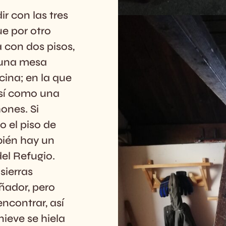
r con las tres
ue por otro
a con dos pisos,
 una mesa
cina; en la que
sí como una
hones. Si
o el piso de
bién hay un
del Refugio.
sierras
ñador, pero
ncontrar, así
ieve se hiela