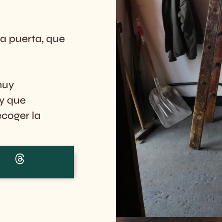
a puerta, que
muy
ay que
ecoger la