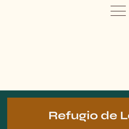
Refugio
de
L