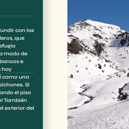
undir con las
deros, que
refugio
o a modo de
 bancos e
e hay
sí como una
olchones. Si
ando el piso
Ah! También
l exterior del