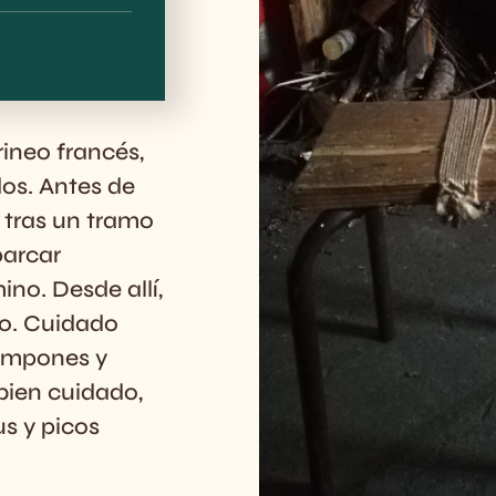
ineo francés,
dos. Antes de
e tras un tramo
parcar
o. Desde allí,
io. Cuidado
rampones y
 bien cuidado,
s y picos