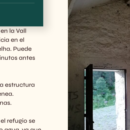
en la Vall
icia en el
elha. Puede
inutos antes
na estructura
enea.
nas.
l refugio se
o agua, ya que