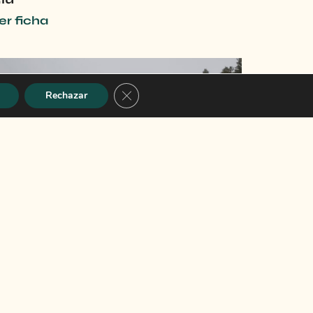
er ficha
Cerrar el banner de cookies RGPD
Rechazar
efugio y Ermita de Santa Marina
er ficha