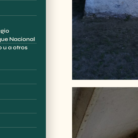
ugio
que Nacional
 u a otros