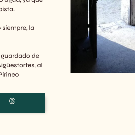
pista.
 siempre, la
o guardado de
igüestortes, al
Pirineo