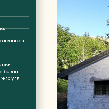
io.
 cercanías.
n una
na buena
e 10 y 15