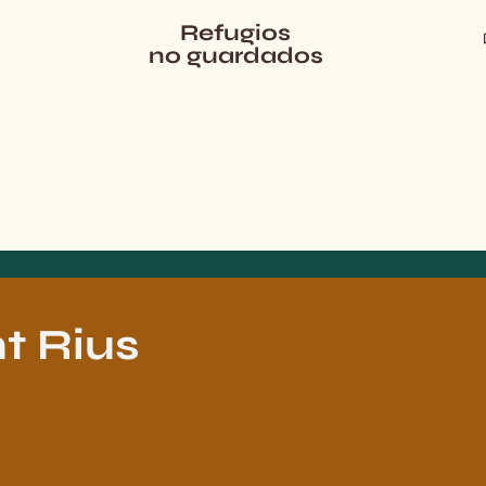
Refugios
no guardados
t
Rius