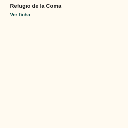
Refugio de la Coma
Ver ficha
Refugio de Pombie. Parte no guardada.
Ver ficha