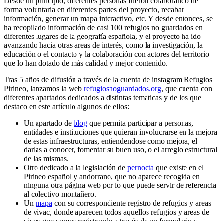
Desde un principio, diferentes personas fueron colaborando de
forma voluntaria en diferentes partes del proyecto, recabar
información, generar un mapa interactivo, etc. Y desde entonces, se
ha recopilado información de casi 100 refugios no guardados en
diferentes lugares de la geografía española, y el proyecto ha ido
avanzando hacia otras areas de interés, como la investigación, la
educación o el contacto y la colaboración con actores del territorio
que lo han dotado de más calidad y mejor contenido.
Tras 5 años de difusión a través de la cuenta de instagram Refugios
Pirineo, lanzamos la web
refugiosnoguardados.org
, que cuenta con
diferentes apartados dedicados a distintas tematicas y de los que
destaco en este artículo algunos de ellos:
Un apartado de
blog
que permita participar a personas,
entidades e instituciones que quieran involucrarse en la mejora
de estas infraestructuras, entiendendose como mejora, el
darlas a conocer, fomentar su buen uso, o el arreglo estructural
de las mismas.
Otro dedicado a la legislación de
pernocta
que existe en el
Pirineo español y andorrano, que no aparece recogida en
ninguna otra página web por lo que puede servir de referencia
al colectivo montañero.
Un
mapa
con su correspondiente registro de refugios y areas
de vivac, donde aparecen todos aquellos refugios y areas de
vivac que vamos registrando a través de un formulario y