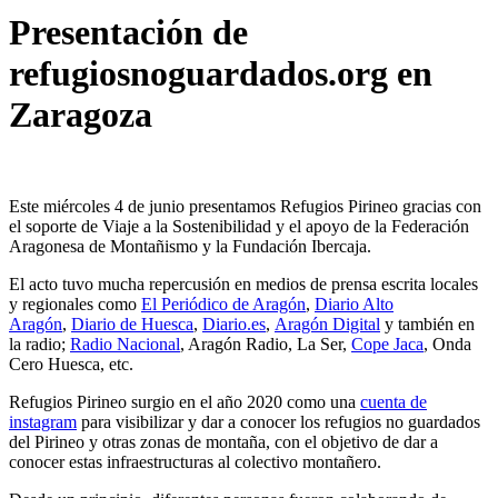
Presentación de
refugiosnoguardados.org en
Zaragoza
Este miércoles 4 de junio presentamos Refugios Pirineo gracias con
el soporte de Viaje a la Sostenibilidad y el apoyo de la Federación
Aragonesa de Montañismo y la Fundación Ibercaja.
El acto tuvo mucha repercusión en medios de prensa escrita locales
y regionales como
El Periódico de Aragón
,
Diario Alto
Aragón
,
Diario de Huesca
,
Diario.es
,
Aragón Digital
y también en
la radio;
Radio Nacional
, Aragón Radio, La Ser,
Cope Jaca
, Onda
Cero Huesca, etc.
Refugios Pirineo surgio en el año 2020 como una
cuenta de
instagram
para visibilizar y dar a conocer los refugios no guardados
del Pirineo y otras zonas de montaña, con el objetivo de dar a
conocer estas infraestructuras al colectivo montañero.