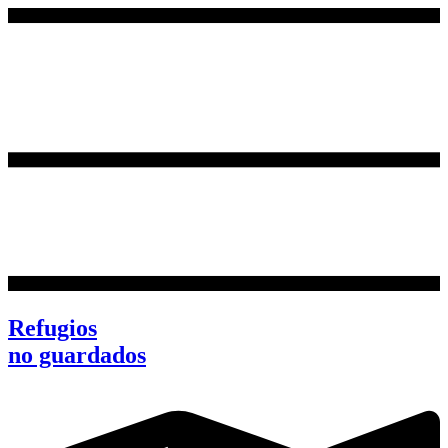
Ir
al
contenido
Refugios
no guardados